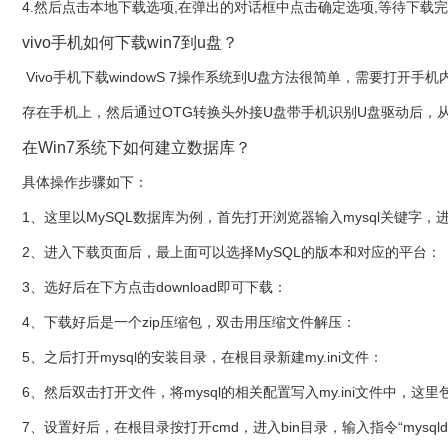
4.然后点击本地下载选项,在弹出的对话框中点击确定选项,等待下载
vivo手机如何下载win7到u盘？
Vivo手机下载windowS 7操作系统到U盘方法很简单，需要打开手
存在手机上，然后通过OTG转换头外接U盘带手机识别U盘驱动后，从手
在Win7系统下如何建立数据库？
具体操作步骤如下：
1、这里以MySQL数据库为例，首先打开浏览器输入mysql关键字，进入
2、进入下载页面后，最上面可以选择MySQL的版本和对应的平台：
3、选好后在下方点击download即可下载：
4、下载好后是一个zip压缩包，双击用压缩文件解压：
5、之后打开mysql的安装目录，在根目录新建my.ini文件：
6、然后双击打开文件，将mysql的相关配置写入my.ini文件中，
7、设置好后，在根目录按打开cmd，进入bin目录，输入指令“mysqld in