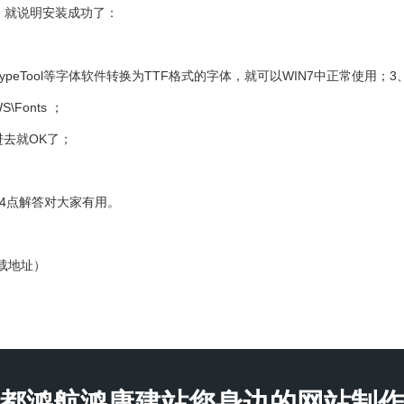
当中了，就说明安装成功了：
peTool等字体软件转换为TTF格式的字体，就可以WIN7中正常使用；3
Fonts ；
进去就OK了；
这4点解答对大家有用。
下载地址）
都鸿航鸿康建站您身边的网站制