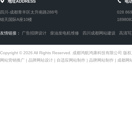


地址ADDRESS
电话
四川-成都青羊区太升南路288号
028 86
锦天国际A座10楼
189808
友情链接：
广告招牌设计
柴油发电机维修
四川成都网站建设
高清写
Copyright © 2026 All Rights Reserved. 成都鸿航鸿康科技有限公司 
网站营销推广
|
品牌网站设计
|
自适应网站制作
|
品牌网站制作
|
成都网