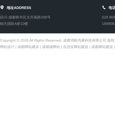


地址ADDRESS
电话
四川-成都青羊区太升南路288号
028 86
锦天国际A座10楼
189808
Copyright © 2026 All Rights Reserved. 成都鸿航鸿康科技有限公司 
网站设计
|
成都网站建设
|
成都做网站
|
自适应网站建设
|
成都网站建设